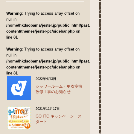
Warning
: Trying to access array offset on
null in
/home/hkdsobama/jester.jp/public_html/past.jester.jp/wp-
content/themes/jester-pc/sidebar.php
on
line
81
Warning
: Trying to access array offset on
null in
/home/hkdsobama/jester.jp/public_html/past.jester.jp/wp-
content/themes/jester-pc/sidebar.php
on
line
81
2022年4月3日
シャワールーム・更衣室棟
改修工事のお知らせ
2021年11月17日
GO ITO キャンペーン ス
タート