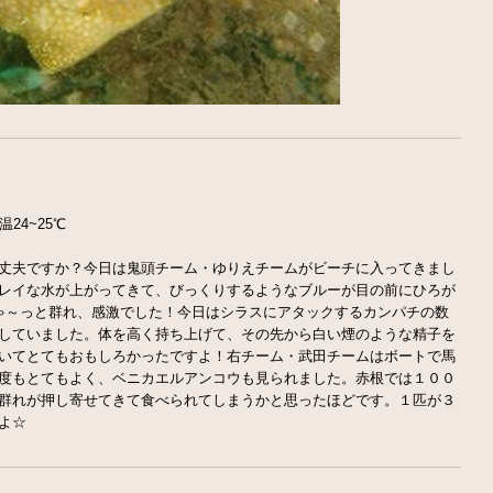
24~25℃
丈夫ですか？今日は鬼頭チーム・ゆりえチームがビーチに入ってきまし
レイな水が上がってきて、びっくりするようなブルーが目の前にひろが
ゃ～っと群れ、感激でした！今日はシラスにアタックするカンパチの数
していました。体を高く持ち上げて、その先から白い煙のような精子を
いてとてもおもしろかったですよ！右チーム・武田チームはボートで馬
度もとてもよく、ベニカエルアンコウも見られました。赤根では１００
群れが押し寄せてきて食べられてしまうかと思ったほどです。１匹が３
よ☆