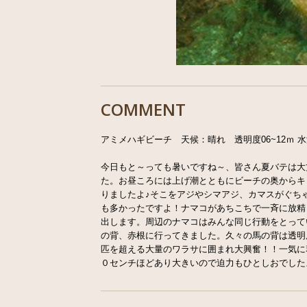
COMMENT
アミメハギビーチ 天候：晴れ 透明度06~12ｍ 水温
今日もと～っても暑いですね～、皆さん夏バテは大
た。お昼ころには上げ潮とともにビーチの奥からキ
りましたよ♪そこをアジやシマアジ、カマスがぐち
も多かったですよ！ナマコがあちこちで一斉に放精
出します。周辺のナマコはみんな同じ行動をとって
の背、赤根に行ってきました。久々の馬の背は透明
匹を超える大量のワラサに囲まれ大興奮！！一気に
０センチほどあり大きいので迫力もひとしおでした