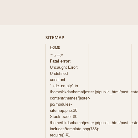
SITEMAP
HOME
ニュース
Fatal error
:
Uncaught Error:
Undefined
constant
"hide_empty" in
/home/hkdsobama/jester.jp/public_html/past.jeste
content/themes/jester-
pc/modules-
sitemap.php:30
Stack trace: #0
/home/hkdsobama/jester.jp/public_html/past.jeste
includes/template.php(785):
require() #1