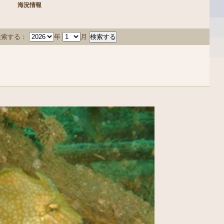
海況情報
検索する：
年
月