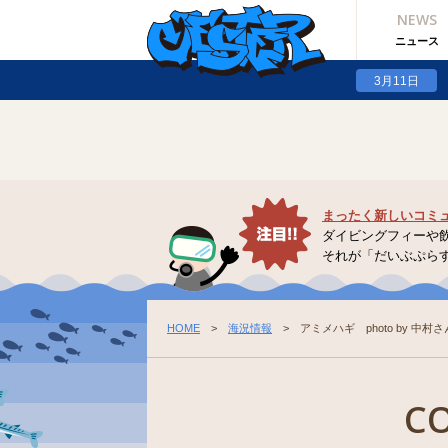
NEWS
Warning
: Undefined array key "option_type" in
/home/hkdsobama/jester.jp/pu
ニュース
Warning
: Undefined array key "option_type" in
/home/hkdsobama/jester.jp/pu
3月11日
まったく新しいコミ
ダイビングフィーや
それが「だいぶぷら
HOME
>
海況情報
> アミメハギ photo by 中村さ
C