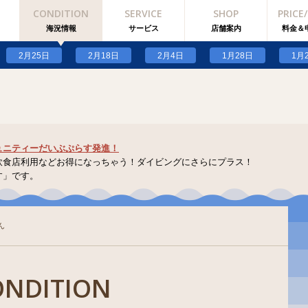
CONDITION
SERVICE
SHOP
PRICE
blic_html/past.jester.jp/wp-content/plugins/jester-setting/jester-settin
海況情報
サービス
店舗案内
料金＆
blic_html/past.jester.jp/wp-content/plugins/jester-setting/jester-settin
2月25日
2月18日
2月4日
1月28日
1月
ュニティーだいぶぷらす発進！
飲食店利用などお得になっちゃう！ダイビングにさらにプラス！
す」です。
ん
ONDITION