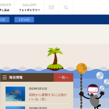
/ORDER
GALLERY
g.php
on line
498
申し込み
フォトギャラリー
g.php
on line
500
22日
1月14日
海況情報
一覧へ
2023年3月11日
花粉から避難するには海が
いいね（笑）
2023年2月25日