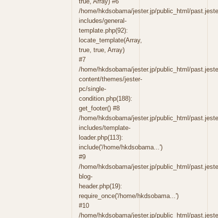
true, Array) #6
/home/hkdsobama/jester.jp/public_html/past.jeste
includes/general-
template.php(92):
locate_template(Array,
true, true, Array)
#7
/home/hkdsobama/jester.jp/public_html/past.jeste
content/themes/jester-
pc/single-
condition.php(188):
get_footer() #8
/home/hkdsobama/jester.jp/public_html/past.jeste
includes/template-
loader.php(113):
include('/home/hkdsobama...')
#9
/home/hkdsobama/jester.jp/public_html/past.jeste
blog-
header.php(19):
require_once('/home/hkdsobama...')
#10
/home/hkdsobama/jester.jp/public_html/past.jester