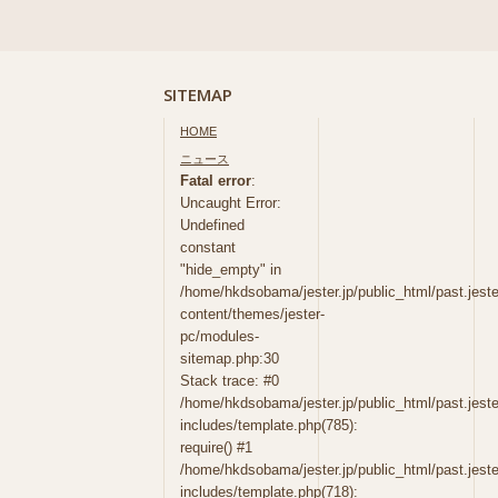
SITEMAP
HOME
ニュース
Fatal error
:
Uncaught Error:
Undefined
constant
"hide_empty" in
/home/hkdsobama/jester.jp/public_html/past.jeste
content/themes/jester-
pc/modules-
sitemap.php:30
Stack trace: #0
/home/hkdsobama/jester.jp/public_html/past.jeste
includes/template.php(785):
require() #1
/home/hkdsobama/jester.jp/public_html/past.jeste
includes/template.php(718):