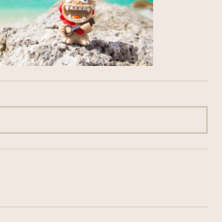
/home/hkdsobama/jester
pc/single.php
on line
8
Warning
: Trying to acc
/home/hkdsobama/jester
pc/single.php
on line
8