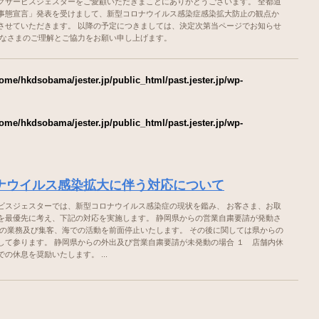
グサービスジェスターをご愛顧いただきまことにありがとうございます。 全都道
事態宣言」発表を受けまして、新型コロナウイルス感染症感染拡大防止の観点か
させていただきます。 以降の予定につきましては、決定次第当ページでお知らせ
みなさまのご理解とご協力をお願い申し上げます。
ome/hkdsobama/jester.jp/public_html/past.jester.jp/wp-
ome/hkdsobama/jester.jp/public_html/past.jester.jp/wp-
ナウイルス感染拡大に伴う対応について
ビスジェスターでは、新型コロナウイルス感染症の現状を鑑み、 お客さま、お取
を最優先に考え、下記の対応を実施します。 静岡県からの営業自粛要請が発動さ
での業務及び集客、海での活動を前面停止いたします。 その後に関しては県からの
して参ります。 静岡県からの外出及び営業自粛要請が未発動の場合 １ 店舗内休
の休息を奨励いたします。 ...