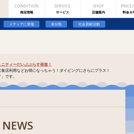
CONDITION
SERVICE
SHOP
PRICE
blic_html/past.jester.jp/wp-content/plugins/jester-setting/jester-settin
海況情報
サービス
店舗案内
料金＆
blic_html/past.jester.jp/wp-content/plugins/jester-setting/jester-settin
メディアに登場
未分類
社会貢献活動
ュニティーだいぶぷらす発進！
飲食店利用などお得になっちゃう！ダイビングにさらにプラス！
す」です。
せ
NEWS