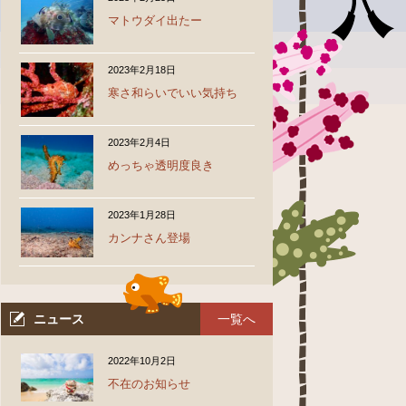
マトウダイ出たー
2023年2月18日
寒さ和らいでいい気持ち
2023年2月4日
めっちゃ透明度良き
2023年1月28日
カンナさん登場
ess array offset on false in
.jp/public_html/past.jester.jp/wp-content/themes/jester-
2
ニュース
一覧へ
ess array offset on false in
.jp/public_html/past.jester.jp/wp-content/themes/jester-
2022年10月2日
2
不在のお知らせ
ess array offset on false in