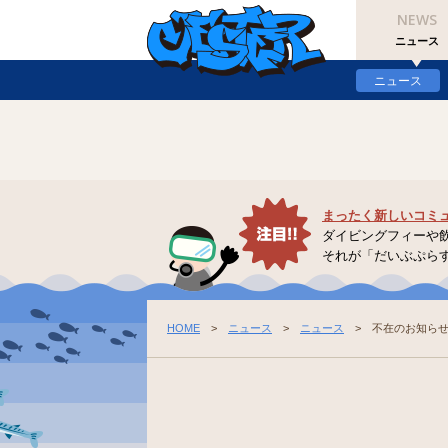
NEWS
Warning
: Undefined array key "option_type" in
/home/hkdsobama/jester.jp/pu
ニュース
Warning
: Undefined array key "option_type" in
/home/hkdsobama/jester.jp/pu
ニュース
まったく新しいコミ
ダイビングフィーや
それが「だいぶぷら
HOME
>
ニュース
>
ニュース
> 不在のお知ら