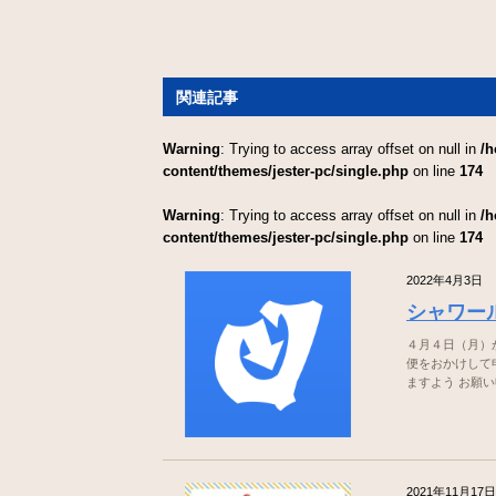
関連記事
Warning
: Trying to access array offset on null in
/h
content/themes/jester-pc/single.php
on line
174
Warning
: Trying to access array offset on null in
/h
content/themes/jester-pc/single.php
on line
174
2022年4月3日
シャワー
４月４日（月）
便をおかけして
ますよう お願
2021年11月17日