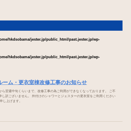
ome/hkdsobama/jester.jp/public_html/past.jester.jp/wp-
ome/hkdsobama/jester.jp/public_html/past.jester.jp/wp-
ルーム・更衣室棟改修工事のお知らせ
から翌週中旬くらいまで、改修工事の為ご利用ができなくなっております。 ご不
申し訳ございません。 外付けのシャワーとジェスターの更衣室をご利用ください
い申し上げます。