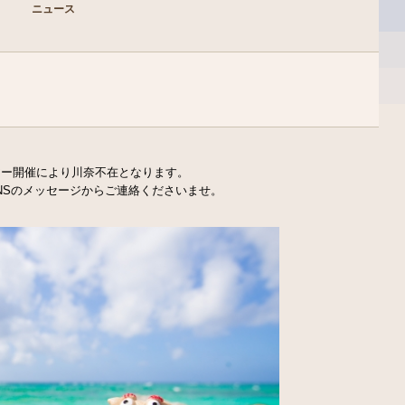
ニュース
ツアー開催により川奈不在となります。
NSのメッセージからご連絡くださいませ。
Warning
: Trying to acc
/home/hkdsobama/jester
pc/single.php
on line
8
Warning
: Trying to acc
/home/hkdsobama/jester
pc/single.php
on line
8
Warning
: Trying to acc