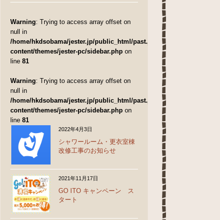
.jp/public_html/past.jester.jp/wp-content/themes/jester-
2
Warning
: Trying to access array offset on
null in
ess array offset on false in
/home/hkdsobama/jester.jp/public_html/past.jester.jp/wp-
.jp/public_html/past.jester.jp/wp-content/themes/jester-
content/themes/jester-pc/sidebar.php
on
2
line
81
Warning
: Trying to access array offset on
null in
/home/hkdsobama/jester.jp/public_html/past.jester.jp/wp-
content/themes/jester-pc/sidebar.php
on
line
81
2022年4月3日
シャワールーム・更衣室棟
改修工事のお知らせ
2021年11月17日
GO ITO キャンペーン ス
タート