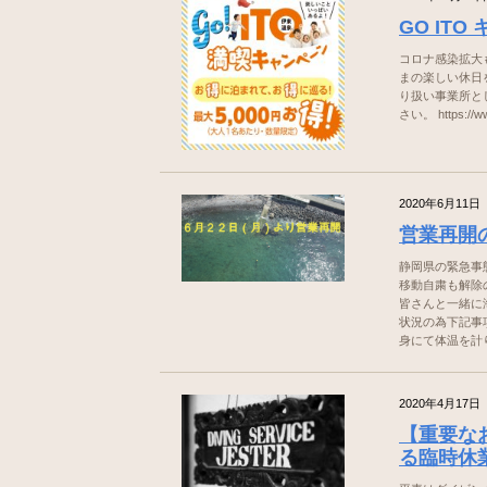
GO IT
コロナ感染拡大
まの楽しい休日
り扱い事業所と
さい。 https://w
2020年6月11日
営業再開
静岡県の緊急事
移動自粛も解除
皆さんと一緒に
状況の為下記事
身にて体温を計り、
2020年4月17日
【重要な
る臨時休