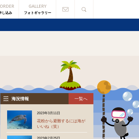
/ORDER
GALLERY
g.php
on line
498
申し込み
フォトギャラリー
g.php
on line
500
海況情報
一覧へ
2023年3月11日
花粉から避難するには海が
いいね（笑）
2023年2月25日