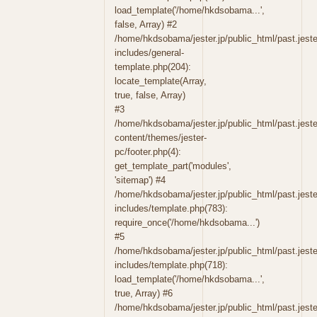
load_template('/home/hkdsobama...',
false, Array) #2
/home/hkdsobama/jester.jp/public_html/past.jeste
includes/general-
template.php(204):
locate_template(Array,
true, false, Array)
#3
/home/hkdsobama/jester.jp/public_html/past.jeste
content/themes/jester-
pc/footer.php(4):
get_template_part('modules',
'sitemap') #4
/home/hkdsobama/jester.jp/public_html/past.jeste
includes/template.php(783):
require_once('/home/hkdsobama...')
#5
/home/hkdsobama/jester.jp/public_html/past.jeste
includes/template.php(718):
load_template('/home/hkdsobama...',
true, Array) #6
/home/hkdsobama/jester.jp/public_html/past.jeste