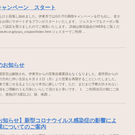
O キャンペーン スタート
もひと段落し始めました。伊東市ではGO ITO満喫キャンペーンを打ち出し、皆さ
をお得にサポートするプランがスタートいたします。 ジェスターでもクーポン取
して認定を受けましたのでご報告いたします。 詳細は観光協会のWEBをご覧くだ
ww.ito.or.jp/yuyu_coupon/index.html ジェスターでご利用 ...
のお知らせ
態宣言は解除され、伊東市からの営業自粛要請もなくなりました。都市部からの
の方向に伴い当店も６月２２日（月）より営業を再開することにいたしました。
海で過ごせるるようになり本当に嬉しいです。ただ、まだまだ予断が許されない
項をご理解のうえ川奈にいらして頂けると幸いです。 １ ご利用当日の朝にご自
発熱(37.5度以上)、咳、体調 ...
お知らせ】新型コロナウイルス感染症の影響によ
業についてのご案内