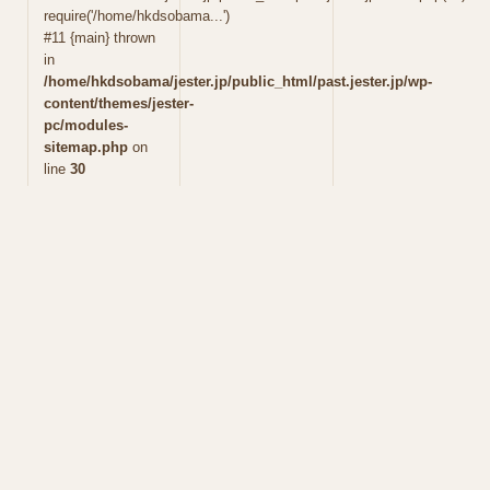
require('/home/hkdsobama...')
#11 {main} thrown
in
/home/hkdsobama/jester.jp/public_html/past.jester.jp/wp-
content/themes/jester-
pc/modules-
sitemap.php
on
line
30