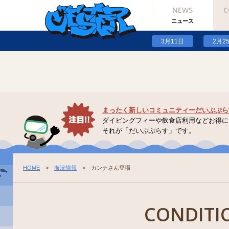
NEWS
C
Warning
: Undefined array key "option_type" in
/home/hkdsobama/jester.jp/pu
ニュース
Warning
: Undefined array key "option_type" in
/home/hkdsobama/jester.jp/pu
3月11日
2月2
まったく新しいコミュニティーだいぶぷら
ダイビングフィーや飲食店利用などお得に
それが「だいぶぷらす」です。
HOME
>
海況情報
> カンナさん登場
CONDITI