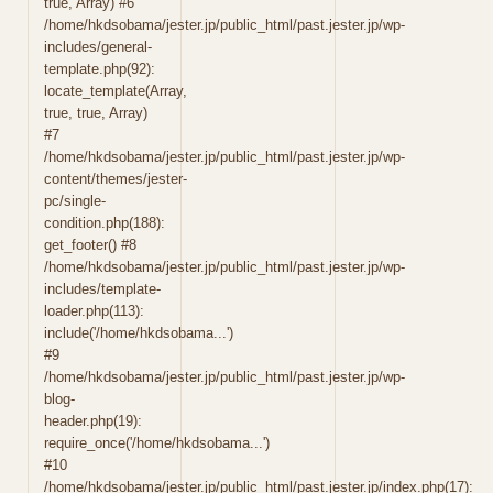
true, Array) #6
/home/hkdsobama/jester.jp/public_html/past.jester.jp/wp-
includes/general-
template.php(92):
locate_template(Array,
true, true, Array)
#7
/home/hkdsobama/jester.jp/public_html/past.jester.jp/wp-
content/themes/jester-
pc/single-
condition.php(188):
get_footer() #8
/home/hkdsobama/jester.jp/public_html/past.jester.jp/wp-
includes/template-
loader.php(113):
include('/home/hkdsobama...')
#9
/home/hkdsobama/jester.jp/public_html/past.jester.jp/wp-
blog-
header.php(19):
require_once('/home/hkdsobama...')
#10
/home/hkdsobama/jester.jp/public_html/past.jester.jp/index.php(17):