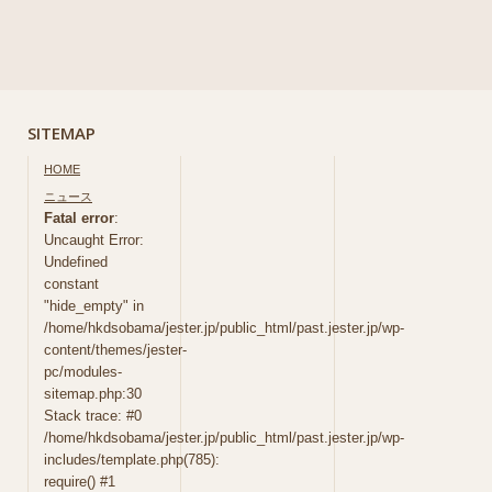
SITEMAP
HOME
ニュース
Fatal error
:
Uncaught Error:
Undefined
constant
"hide_empty" in
/home/hkdsobama/jester.jp/public_html/past.jester.jp/wp-
content/themes/jester-
pc/modules-
sitemap.php:30
Stack trace: #0
/home/hkdsobama/jester.jp/public_html/past.jester.jp/wp-
includes/template.php(785):
require() #1